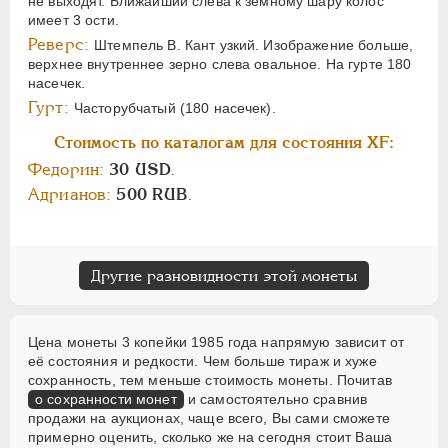
не выходят. Ближайший слева к земному шару колос
имеет 3 ости.
Реверс:
Штемпель В. Кант узкий. Изображение больше,
верхнее внутреннее зерно слева овальное. На гурте 180
насечек.
Гурт:
Часторубчатый (180 насечек).
Стоимость по каталогам для состояния XF:
Федорин:
30 USD
.
Адрианов:
500 RUB
.
Другие разновидности этой монеты
Цена монеты 3 копейки 1985 года напрямую зависит от
её состояния и редкости. Чем больше тираж и хуже
сохранность, тем меньше стоимость монеты. Почитав
о сохранности монет
и самостоятельно сравнив
продажи на аукционах, чаще всего, Вы сами сможете
примерно оценить, сколько же на сегодня стоит Ваша