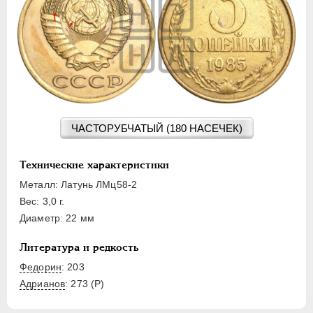
15 КОПЕЕК
20 КОПЕЕК
50 КОПЕЕК
ПОЛТИННИК
1 РУБЛЬ
2 РУБЛЯ
3 РУБЛЯ
ЧАСТОРУБЧАТЫЙ (180 НАСЕЧЕК)
5 РУБЛЕЙ
10 РУБЛЕЙ
Технические характеристики
ЧЕРВОНЕЦ
Металл: Латунь ЛМц58-2
Вес: 3,0 г.
Диаметр: 22 мм
Литература и редкость
Федорин
: 203
Адрианов
:
273 (Р)