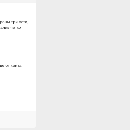
роны три ости,
алив четко
е от канта.