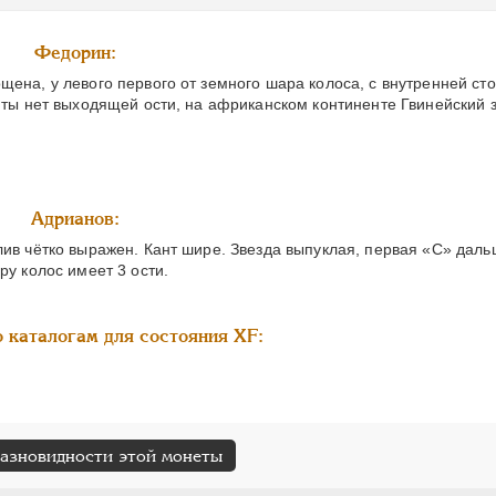
Федорин:
щена, у левого первого от земного шара колоса, с внутренней сто
нты нет выходящей ости, на африканском континенте Гвинейский з
Адрианов:
лив чётко выражен. Кант шире. Звезда выпуклая, первая «С» дальш
ру колос имеет 3 ости.
 каталогам для состояния XF:
разновидности этой монеты