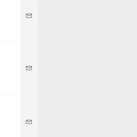
-
-
-