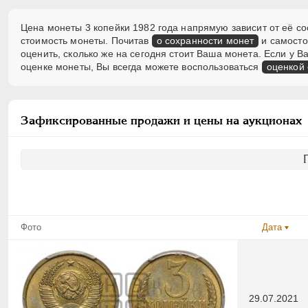
Цена монеты 3 копейки 1982 года напрямую зависит от её со
стоимость монеты. Почитав
о сохранности монет
и самосто
оценить, сколько же на сегодня стоит Ваша монета. Если у
оценке монеты, Вы всегда можете воспользоваться
оценкой
Зафиксированные продажи и цены на аукционах
Фото
Дата
29.07.2021