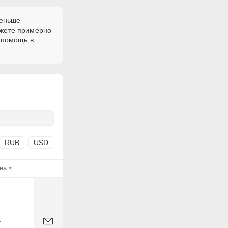
меньше
ожете примерно
 помощь в
RUB
USD
на
-