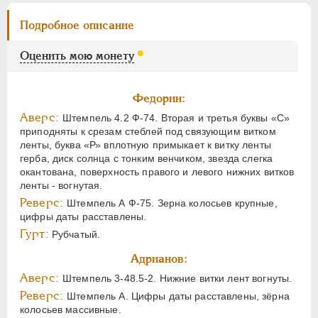
Подробное описание
Оценить мою монету
Федорин:
Аверс:
Штемпель 4.2 Ф-74. Вторая и третья буквы «С»
приподняты к срезам стеблей под связующим витком
ленты, буква «Р» вплотную примыкает к витку ленты
герба, диск солнца с тонким венчиком, звезда слегка
окантована, поверхность правого и левого нижних витков
ленты - вогнутая.
Реверс:
Штемпель А Ф-75. Зерна колосьев крупные,
цифры даты расставлены.
Гурт:
Рубчатый.
Адрианов:
Аверс:
Штемпель 3-48.5-2. Нижние витки лент вогнуты.
Реверс:
Штемпель А. Цифры даты расставлены, зёрна
колосьев массивные.