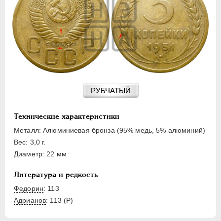
15 КОПЕЕК
20 КОПЕЕК
50 КОПЕЕК
ПОЛТИННИК
1 РУБЛЬ
2 РУБЛЯ
3 РУБЛЯ
РУБЧАТЫЙ
5 РУБЛЕЙ
10 РУБЛЕЙ
Технические характеристики
ЧЕРВОНЕЦ
Металл: Алюминиевая бронза (95% медь, 5% алюминий)
Вес: 3,0 г.
Диаметр: 22 мм
Литература и редкость
Федорин
: 113
Адрианов
:
113 (Р)