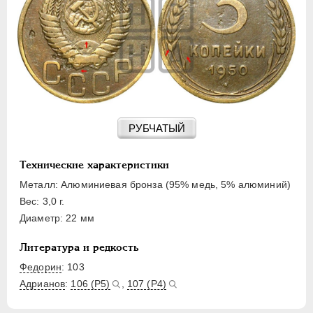
15 КОПЕЕК
20 КОПЕЕК
50 КОПЕЕК
ПОЛТИННИК
1 РУБЛЬ
2 РУБЛЯ
3 РУБЛЯ
РУБЧАТЫЙ
5 РУБЛЕЙ
10 РУБЛЕЙ
Технические характеристики
ЧЕРВОНЕЦ
Металл: Алюминиевая бронза (95% медь, 5% алюминий)
Вес: 3,0 г.
Диаметр: 22 мм
Литература и редкость
Федорин
: 103
Адрианов
:
106 (Р5)
,
107 (Р4)