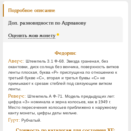
Подробное описание
Доп. разновидности по Адрианову
Оценить мою монету
Федорин:
Аверс:
Штемпель 3.1 Ф-68. Звезда граненая, без
окантовки, диск солнца без венчика, поверхность витков
ленты плоская, буква «Р» приспущена по отношению к
третьей букве «С», вторая и третья буквы «С» не
примыкают к срезам стеблей под связующим витком
ленты.
Реверс:
Штемпель А Ф-71. Модель предыдущих лет:
цифра «3» номинала и зерна колосьев, как в 1949 г.
Место пересечения колосьев приближено к наружному
канту монеты, цифры даты мельче.
Гурт:
Рубчатый.
Стоимость по каталогам для состояния XF: