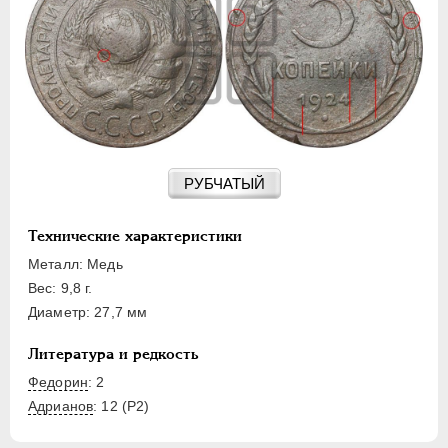
15 КОПЕЕК
20 КОПЕЕК
50 КОПЕЕК
ПОЛТИННИК
1 РУБЛЬ
2 РУБЛЯ
3 РУБЛЯ
РУБЧАТЫЙ
5 РУБЛЕЙ
10 РУБЛЕЙ
Технические характеристики
ЧЕРВОНЕЦ
Металл: Медь
Вес: 9,8 г.
Диаметр: 27,7 мм
Литература и редкость
Федорин
: 2
Адрианов
:
12 (Р2)