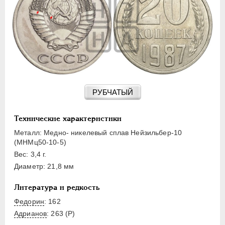
15 КОПЕЕК
20 КОПЕЕК
50 КОПЕЕК
ПОЛТИННИК
1 РУБЛЬ
2 РУБЛЯ
3 РУБЛЯ
РУБЧАТЫЙ
5 РУБЛЕЙ
10 РУБЛЕЙ
Технические характеристики
ЧЕРВОНЕЦ
Металл: Медно- никелевый сплав Нейзильбер-10
(МНМц50-10-5)
Вес: 3,4 г.
Диаметр: 21,8 мм
Литература и редкость
Федорин
: 162
Адрианов
:
263 (Р)