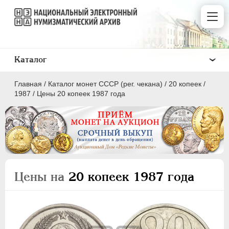
Каталог
Главная
/
Каталог монет СССР (рег. чекана)
/
20 копеек
/
1987
/
Цены 20 копеек 1987 года
ПОЛКОПЕЙКИ
1 КОПЕЙКА
Цены на
20 копеек 1987 года
2 КОПЕЙКИ
3 КОПЕЙКИ
5 КОПЕЕК
10 КОПЕЕК