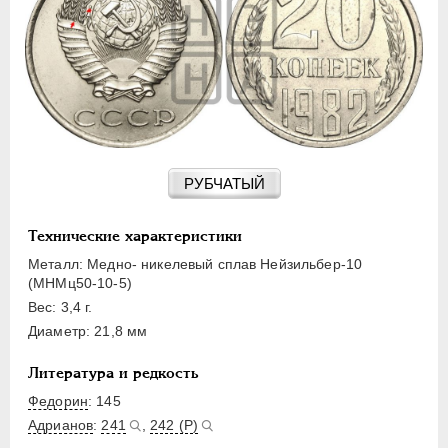
15 КОПЕЕК
20 КОПЕЕК
50 КОПЕЕК
ПОЛТИННИК
1 РУБЛЬ
2 РУБЛЯ
3 РУБЛЯ
РУБЧАТЫЙ
5 РУБЛЕЙ
10 РУБЛЕЙ
Технические характеристики
ЧЕРВОНЕЦ
Металл: Медно- никелевый сплав Нейзильбер-10
(МНМц50-10-5)
Вес: 3,4 г.
Диаметр: 21,8 мм
Литература и редкость
Федорин
: 145
Адрианов
:
241
,
242 (Р)