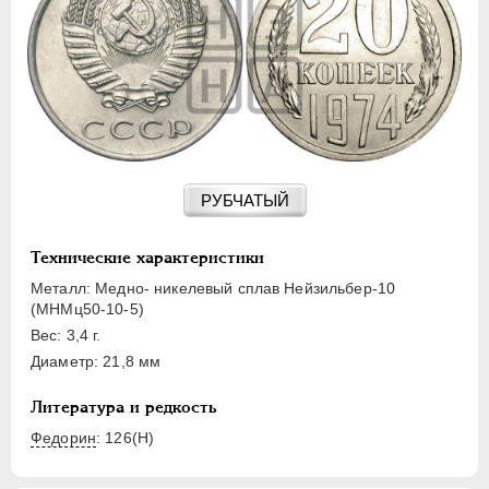
15 КОПЕЕК
20 КОПЕЕК
50 КОПЕЕК
ПОЛТИННИК
1 РУБЛЬ
2 РУБЛЯ
3 РУБЛЯ
РУБЧАТЫЙ
5 РУБЛЕЙ
10 РУБЛЕЙ
Технические характеристики
ЧЕРВОНЕЦ
Металл: Медно- никелевый сплав Нейзильбер-10
(МНМц50-10-5)
Вес: 3,4 г.
Диаметр: 21,8 мм
Литература и редкость
Федорин
: 126(Н)