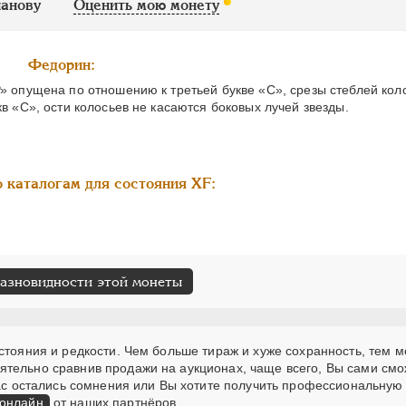
ианову
Оценить мою монету
Федорин:
Р» опущена по отношению к третьей букве «С», срезы стеблей кол
в «С», ости колосьев не касаются боковых лучей звезды.
 каталогам для состояния XF:
разновидности этой монеты
стояния и редкости. Чем больше тираж и хуже сохранность, тем 
ятельно сравнив продажи на аукционах, чаще всего, Вы сами см
 Вас остались сомнения или Вы хотите получить профессиональную
 онлайн
от наших партнёров.