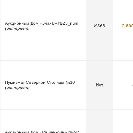
Аукционный Дом «ЗнакЪ» №23_num
MS65
2 80
(интернет)
Нумизмат Северной Столицы №10
Нет
(интернет)
Аукционный Дом «Рашенкойн» №244