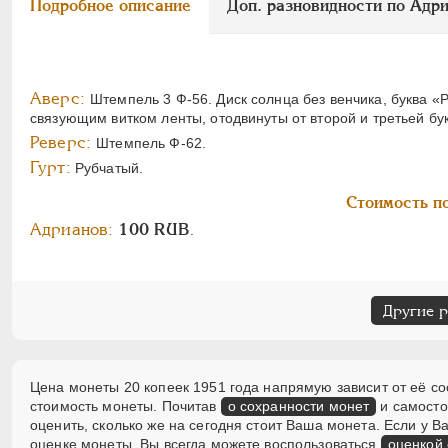
Подробное описание
Доп. разновидности по Адр
Аверс:
Штемпель 3 Ф-56. Диск солнца без венчика, буква «
связующим витком ленты, отодвинуты от второй и третьей бук
Реверс:
Штемпель Ф-62.
Гурт:
Рубчатый.
Стоимость по
Адрианов:
100 RUB
.
Другие 
Цена монеты 20 копеек 1951 года напрямую зависит от её со
стоимость монеты. Почитав
о сохранности монет
и самосто
оценить, сколько же на сегодня стоит Ваша монета. Если у
оценке монеты, Вы всегда можете воспользоваться
оценкой