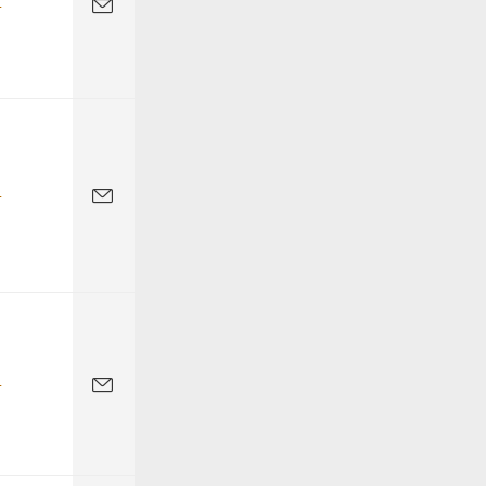
-
-
-