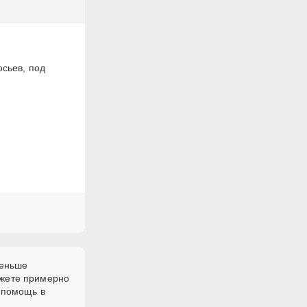
осьев, под
меньше
ожете примерно
 помощь в