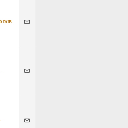
0 RUB
-
-