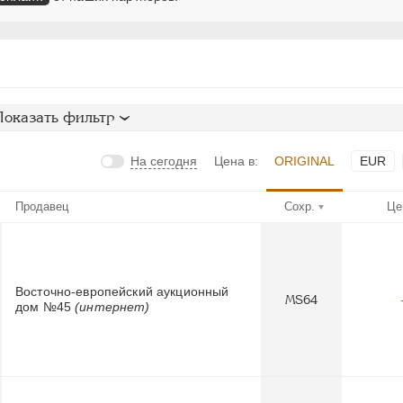
Показать фильтр
На сегодня
Цена в:
ORIGINAL
EUR
Продавец
Сохр.
Це
Восточно-европейский аукционный
MS64
дом №45
(интернет)