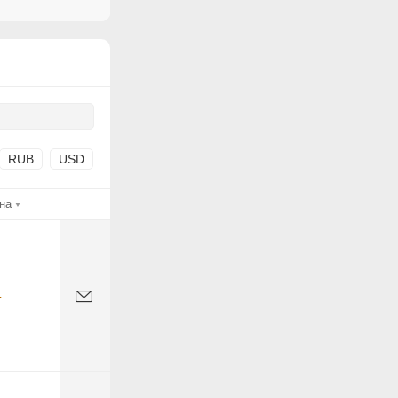
RUB
USD
на
-