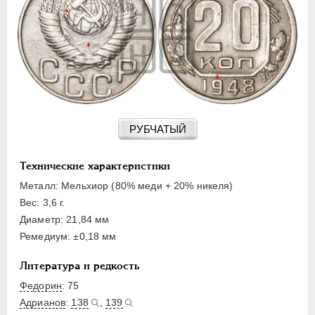
15 КОПЕЕК
20 КОПЕЕК
50 КОПЕЕК
ПОЛТИННИК
1 РУБЛЬ
2 РУБЛЯ
3 РУБЛЯ
РУБЧАТЫЙ
5 РУБЛЕЙ
10 РУБЛЕЙ
Технические характеристики
ЧЕРВОНЕЦ
Металл: Мельхиор (80% меди + 20% никеля)
Вес: 3,6 г.
Диаметр: 21,84 мм
Ремедиум: ±0,18 мм
Литература и редкость
Федорин
: 75
Адрианов
:
138
,
139