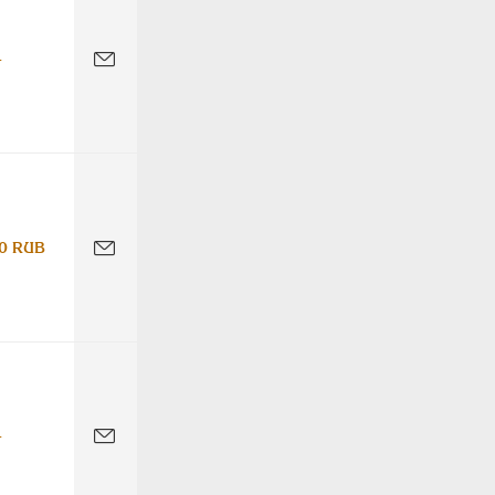
-
0 RUB
-