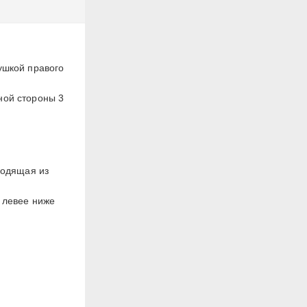
ушкой правого
ной стороны 3
ходящая из
и левее ниже