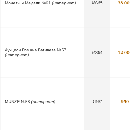
Монеты и Медали №61
(интернет)
MS65
38 00
Аукцион Романа Багичева №57
MS64
12 00
(интернет)
MUNZE №58
(интернет)
UNC
950