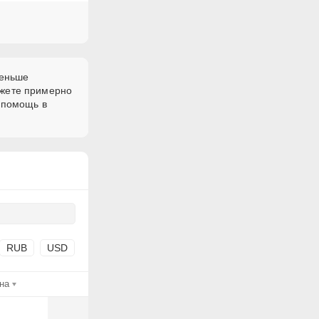
меньше
ожете примерно
 помощь в
RUB
USD
на