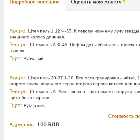
Подробное описание
Оценить мою монету
Аверс:
Штемпель 1.12 Ф-35. К левому нижнему лучу звезды 
внешнего колоса длинная.
Реверс:
Штемпель А Ф-45. Цифры даты сближены, просвет в 
выреза.
Гурт:
Рубчатый.
Аверс:
Штемпель 20-37.1-20. Все ости гравированы чётко, 
второго снизу наружного зерна второго справа колоса длинн
Реверс:
Штемпель А. Лист слева от щита имеет снаружи три
щита без отверстия.
Гурт:
Рубчатый.
Стоимость по
Адрианов:
100 RUB
.