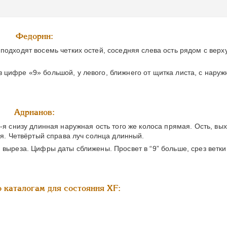
Федорин:
подходят восемь четких остей, соседняя слева ость рядом с верх
цифре «9» большой, у левого, ближнего от щитка листа, с наруж
Адрианов:
1-я снизу длинная наружная ость того же колоса прямая. Ость, вы
ая. Четвёртый справа луч солнца длинный.
 выреза. Цифры даты сближены. Просвет в “9” больше, срез ветк
 каталогам для состояния XF: