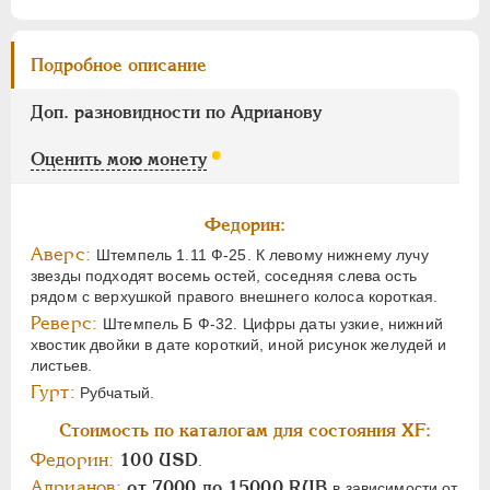
Подробное описание
Доп. разновидности по Адрианову
Оценить мою монету
Федорин:
Аверс:
Штемпель 1.11 Ф-25. К левому нижнему лучу
звезды подходят восемь остей, соседняя слева ость
рядом с верхушкой правого внешнего колоса короткая.
Реверс:
Штемпель Б Ф-32. Цифры даты узкие, нижний
хвостик двойки в дате короткий, иной рисунок желудей и
листьев.
Гурт:
Рубчатый.
Стоимость по каталогам для состояния XF:
Федорин:
100 USD
.
Адрианов:
от 7000 до 15000 RUB
в зависимости от