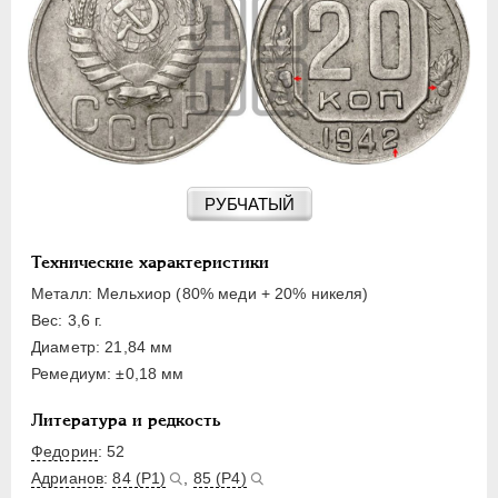
15 КОПЕЕК
20 КОПЕЕК
50 КОПЕЕК
ПОЛТИННИК
1 РУБЛЬ
2 РУБЛЯ
3 РУБЛЯ
РУБЧАТЫЙ
5 РУБЛЕЙ
10 РУБЛЕЙ
Технические характеристики
ЧЕРВОНЕЦ
Металл: Мельхиор (80% меди + 20% никеля)
Вес: 3,6 г.
Диаметр: 21,84 мм
Ремедиум: ±0,18 мм
Литература и редкость
Федорин
: 52
Адрианов
:
84 (Р1)
,
85 (Р4)