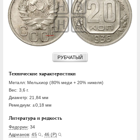
15 КОПЕЕК
20 КОПЕЕК
50 КОПЕЕК
ПОЛТИННИК
1 РУБЛЬ
2 РУБЛЯ
3 РУБЛЯ
РУБЧАТЫЙ
5 РУБЛЕЙ
10 РУБЛЕЙ
Технические характеристики
ЧЕРВОНЕЦ
Металл: Мельхиор (80% меди + 20% никеля)
Вес: 3,6 г.
Диаметр: 21,84 мм
Ремедиум: ±0,18 мм
Литература и редкость
Федорин
: 34
Адрианов
:
45
,
46 (Р)