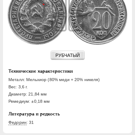
15 КОПЕЕК
20 КОПЕЕК
50 КОПЕЕК
ПОЛТИННИК
1 РУБЛЬ
2 РУБЛЯ
3 РУБЛЯ
РУБЧАТЫЙ
5 РУБЛЕЙ
10 РУБЛЕЙ
Технические характеристики
ЧЕРВОНЕЦ
Металл: Мельхиор (80% меди + 20% никеля)
Вес: 3,6 г.
Диаметр: 21,84 мм
Ремедиум: ±0,18 мм
Литература и редкость
Федорин
: 31