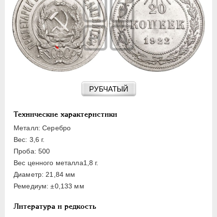
15 КОПЕЕК
20 КОПЕЕК
50 КОПЕЕК
ПОЛТИННИК
1 РУБЛЬ
2 РУБЛЯ
3 РУБЛЯ
РУБЧАТЫЙ
5 РУБЛЕЙ
10 РУБЛЕЙ
Технические характеристики
ЧЕРВОНЕЦ
Металл: Серебро
Вес: 3,6 г.
Проба: 500
Вес ценного металла1,8 г.
Диаметр: 21,84 мм
Ремедиум: ±0,133 мм
Литература и редкость