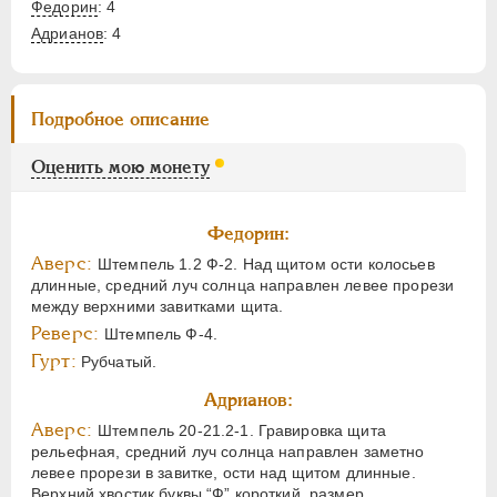
Федорин
: 4
Адрианов
:
4
Подробное описание
Оценить мою монету
Федорин:
Аверс:
Штемпель 1.2 Ф-2. Над щитом ости колосьев
длинные, средний луч солнца направлен левее прорези
между верхними завитками щита.
Реверс:
Штемпель Ф-4.
Гурт:
Рубчатый.
Адрианов:
Аверс:
Штемпель 20-21.2-1. Гравировка щита
рельефная, средний луч солнца направлен заметно
левее прорези в завитке, ости над щитом длинные.
Верхний хвостик буквы “Ф” короткий, размер