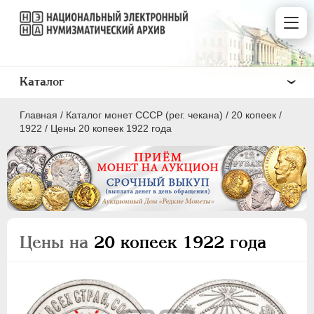
Каталог
Главная
/
Каталог монет СССР (рег. чекана)
/
20 копеек
/
1922
/
Цены 20 копеек 1922 года
ПОЛКОПЕЙКИ
1 КОПЕЙКА
Цены на
20 копеек 1922 года
2 КОПЕЙКИ
3 КОПЕЙКИ
5 КОПЕЕК
10 КОПЕЕК