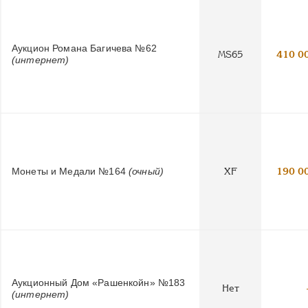
Аукцион Романа Багичева №62
MS65
410 0
(интернет)
Монеты и Медали №164
(очный)
XF
190 0
Аукционный Дом «Рашенкойн» №183
Нет
(интернет)