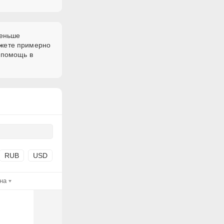
меньше
ожете примерно
 помощь в
RUB
USD
на