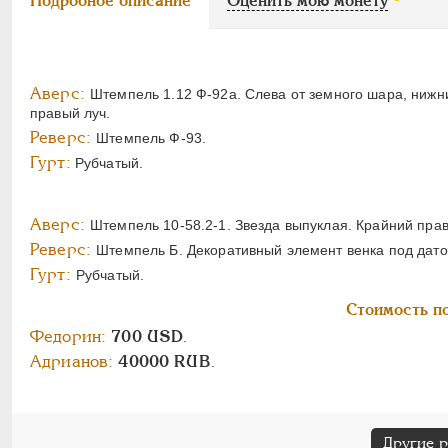
Подробное описание
Оценить мою монету
Аверс:
Штемпель 1.12 Ф-92а. Слева от земного шара, нижни
правый луч.
Реверс:
Штемпель Ф-93.
Гурт:
Рубчатый.
Аверс:
Штемпель 10-58.2-1. Звезда выпуклая. Крайний прав
Реверс:
Штемпель Б. Декоративный элемент венка под дато
Гурт:
Рубчатый.
Стоимость по
Федорин:
700 USD
.
Адрианов:
40000 RUB
.
Другие 