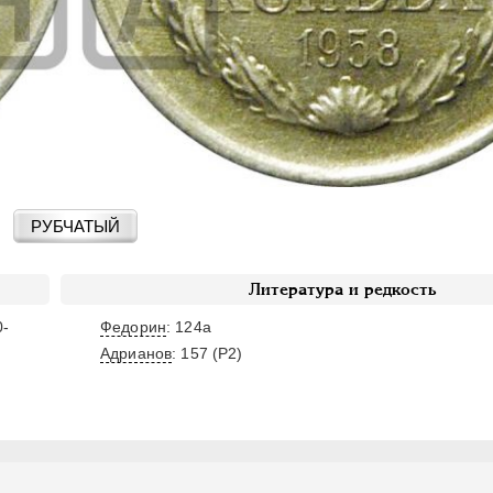
РУБЧАТЫЙ
Литература и редкость
0-
Федорин
: 124а
Адрианов
:
157 (Р2)