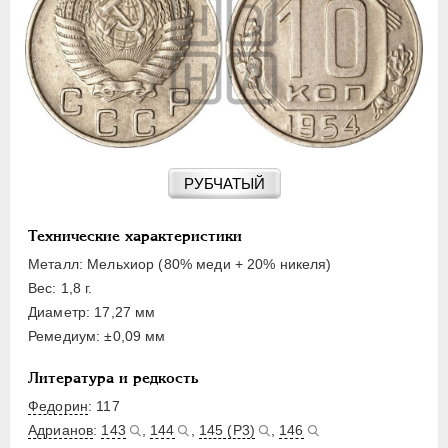
15 КОПЕЕК
20 КОПЕЕК
50 КОПЕЕК
ПОЛТИННИК
1 РУБЛЬ
2 РУБЛЯ
3 РУБЛЯ
РУБЧАТЫЙ
5 РУБЛЕЙ
10 РУБЛЕЙ
Технические характеристики
ЧЕРВОНЕЦ
Металл: Мельхиор (80% меди + 20% никеля)
Вес: 1,8 г.
Диаметр: 17,27 мм
Ремедиум: ±0,09 мм
Литература и редкость
Федорин
: 117
Адрианов
:
143
,
144
,
145 (Р3)
,
146