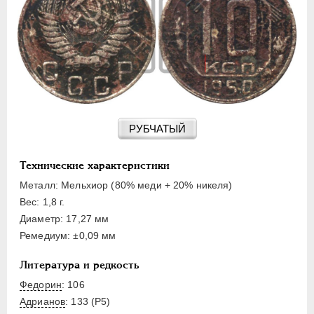
15 КОПЕЕК
20 КОПЕЕК
50 КОПЕЕК
ПОЛТИННИК
1 РУБЛЬ
2 РУБЛЯ
3 РУБЛЯ
РУБЧАТЫЙ
5 РУБЛЕЙ
10 РУБЛЕЙ
Технические характеристики
ЧЕРВОНЕЦ
Металл: Мельхиор (80% меди + 20% никеля)
Вес: 1,8 г.
Диаметр: 17,27 мм
Ремедиум: ±0,09 мм
Литература и редкость
Федорин
: 106
Адрианов
:
133 (Р5)