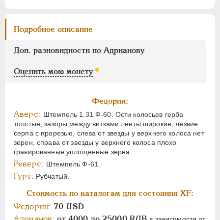
Подробное описание
Доп. разновидности по Адрианову
Оценить мою монету
Федорин:
Аверс:
Штемпель 1.31 Ф-60. Ости колосьев герба
толстые, зазоры между витками ленты широкие, лезвие
серпа с прорезью, слева от звезды у верхнего колоса нет
зерен, справа от звезды у верхнего колоса плохо
гравированные уплощенные зерна.
Реверс:
Штемпель Ф-61.
Гурт:
Рубчатый.
Стоимость по каталогам для состояния XF:
Федорин:
70 USD
.
Адрианов:
от 4000 до 25000 RUB
в зависимости от