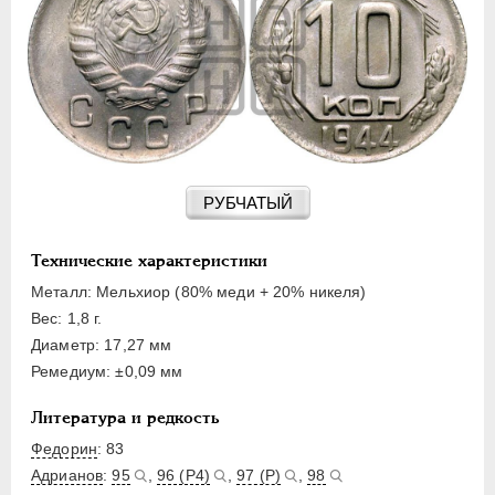
15 КОПЕЕК
20 КОПЕЕК
50 КОПЕЕК
ПОЛТИННИК
1 РУБЛЬ
2 РУБЛЯ
3 РУБЛЯ
РУБЧАТЫЙ
5 РУБЛЕЙ
10 РУБЛЕЙ
Технические характеристики
ЧЕРВОНЕЦ
Металл: Мельхиор (80% меди + 20% никеля)
Вес: 1,8 г.
Диаметр: 17,27 мм
Ремедиум: ±0,09 мм
Литература и редкость
Федорин
: 83
Адрианов
:
95
,
96 (Р4)
,
97 (Р)
,
98