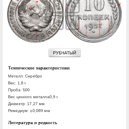
15 КОПЕЕК
20 КОПЕЕК
50 КОПЕЕК
ПОЛТИННИК
1 РУБЛЬ
2 РУБЛЯ
3 РУБЛЯ
РУБЧАТЫЙ
5 РУБЛЕЙ
10 РУБЛЕЙ
Технические характеристики
ЧЕРВОНЕЦ
Металл: Серебро
Вес: 1,8 г.
Проба: 500
Вес ценного металла0,9 г.
Диаметр: 17,27 мм
Ремедиум: ±0,089 мм
Литература и редкость