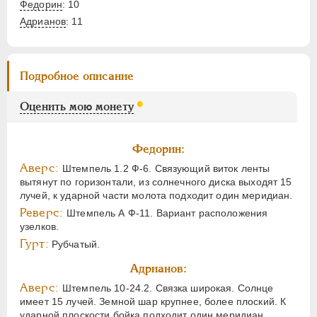
Федорин
: 10
Адрианов
:
11
Подробное описание
Оценить мою монету
Федорин:
Аверс:
Штемпель 1.2 Ф-6. Связующий виток ленты
вытянут по горизонтали, из солнечного диска выходят 15
лучей, к ударной части молота подходит один меридиан.
Реверс:
Штемпель А Ф-11. Вариант расположения
узелков.
Гурт:
Рубчатый.
Адрианов:
Аверс:
Штемпель 10-24.2. Связка широкая. Солнце
имеет 15 лучей. Земной шар крупнее, более плоский. К
ударной плоскости бойка подходит один меридиан..