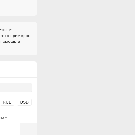
меньше
ожете примерно
 помощь в
RUB
USD
на