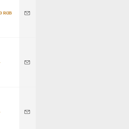
0 RUB
-
-