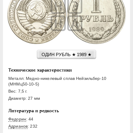
15 КОПЕЕК
20 КОПЕЕК
50 КОПЕЕК
ПОЛТИННИК
1 РУБЛЬ
2 РУБЛЯ
3 РУБЛЯ
ОДИН РУБЛЬ ★ 1989 ★
5 РУБЛЕЙ
10 РУБЛЕЙ
Технические характеристики
ЧЕРВОНЕЦ
Металл: Медно-никелевый сплав Нейзильбер-10
(МНМц50-10-5)
Вес: 7,5 г.
Диаметр: 27 мм
Литература и редкость
Федорин
: 44
Адрианов
:
232