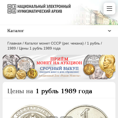
Каталог
Главная
/
Каталог монет СССР (рег. чекана)
/
1 рубль
/
1989
/
Цены 1 рубль 1989 года
ПОЛКОПЕЙКИ
1 КОПЕЙКА
Цены на
1 рубль 1989 года
2 КОПЕЙКИ
3 КОПЕЙКИ
5 КОПЕЕК
10 КОПЕЕК