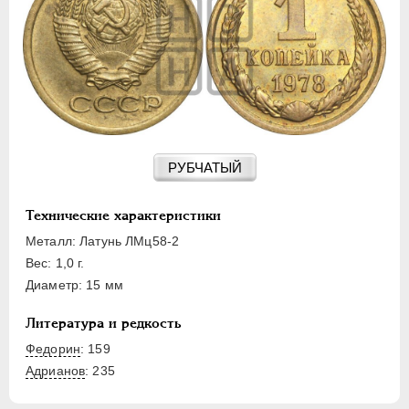
15 КОПЕЕК
20 КОПЕЕК
50 КОПЕЕК
ПОЛТИННИК
1 РУБЛЬ
2 РУБЛЯ
3 РУБЛЯ
РУБЧАТЫЙ
5 РУБЛЕЙ
10 РУБЛЕЙ
Технические характеристики
ЧЕРВОНЕЦ
Металл: Латунь ЛМц58-2
Вес: 1,0 г.
Диаметр: 15 мм
Литература и редкость
Федорин
: 159
Адрианов
:
235