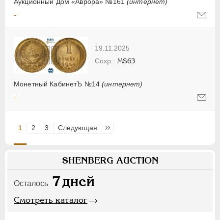
Аукционный Дом «Аврора» №161
(интернет)
-
19.11.2025
MS63
Монетный КабинетЪ №14
(интернет)
-
1
2
3
Следующая
Последняя
SHENBERG AUCTION
7
дней
Осталось
Смотреть каталог