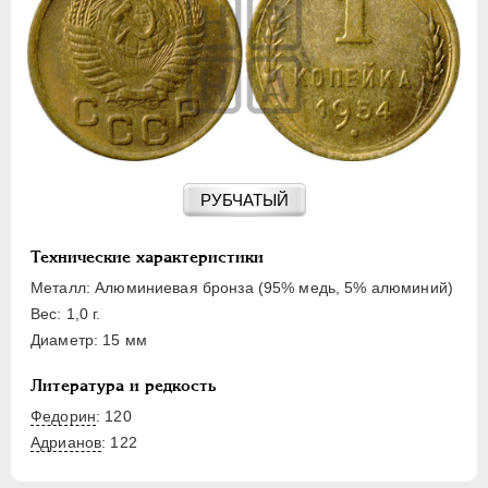
15 КОПЕЕК
20 КОПЕЕК
50 КОПЕЕК
ПОЛТИННИК
1 РУБЛЬ
2 РУБЛЯ
3 РУБЛЯ
РУБЧАТЫЙ
5 РУБЛЕЙ
10 РУБЛЕЙ
Технические характеристики
ЧЕРВОНЕЦ
Металл: Алюминиевая бронза (95% медь, 5% алюминий)
Вес: 1,0 г.
Диаметр: 15 мм
Литература и редкость
Федорин
: 120
Адрианов
:
122