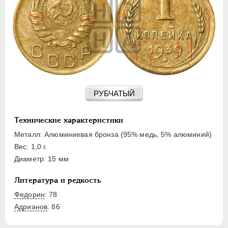
15 КОПЕЕК
20 КОПЕЕК
50 КОПЕЕК
ПОЛТИННИК
1 РУБЛЬ
2 РУБЛЯ
3 РУБЛЯ
РУБЧАТЫЙ
5 РУБЛЕЙ
10 РУБЛЕЙ
Технические характеристики
ЧЕРВОНЕЦ
Металл: Алюминиевая бронза (95% медь, 5% алюминий)
Вес: 1,0 г.
Диаметр: 15 мм
Литература и редкость
Федорин
: 78
Адрианов
:
86