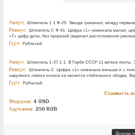
Аверс:
Штемпель 1.1 Ф-29. Звезда граненая, между первым 
Реверс:
Штемпель С Ф-41. Цифра «1» номинала малая, цифр
«7» цифр даты, без прорезей (вариант расположения узелков
Гурт:
Рубчатый.
Аверс:
Штемпель 1-37.1-1. В Гербе СССР 11 витков ленты. 
Реверс:
Штемпель С. Цифра «1» номинала меньше и с тонк
наружного левого колоса не касается стебельного ободка. В
Гурт:
Рубчатый.
Стоимость по
Федорин:
4 USD
.
Адрианов:
250 RUB
.
Другие 