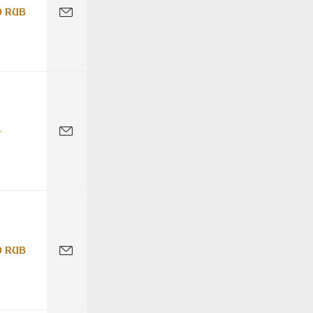
0 RUB
-
0 RUB