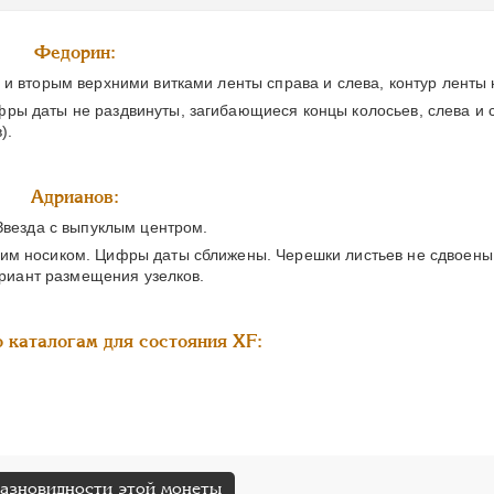
Федорин:
и вторым верхними витками ленты справа и слева, контур ленты 
ы даты не раздвинуты, загибающиеся концы колосьев, слева и с
).
Адрианов:
Звезда с выпуклым центром.
им носиком. Цифры даты сближены. Черешки листьев не сдвоены.
ариант размещения узелков.
 каталогам для состояния XF:
разновидности этой монеты