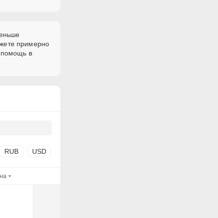
меньше
ожете примерно
 помощь в
RUB
USD
на