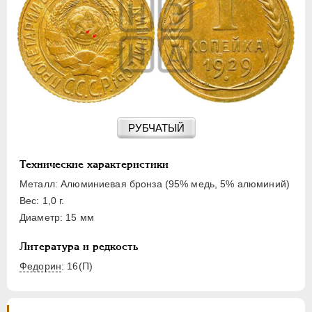
15 КОПЕЕК
20 КОПЕЕК
50 КОПЕЕК
ПОЛТИННИК
1 РУБЛЬ
2 РУБЛЯ
3 РУБЛЯ
РУБЧАТЫЙ
5 РУБЛЕЙ
10 РУБЛЕЙ
Технические характеристики
ЧЕРВОНЕЦ
Металл: Алюминиевая бронза (95% медь, 5% алюминий)
Вес: 1,0 г.
Диаметр: 15 мм
Литература и редкость
Федорин
: 16(П)