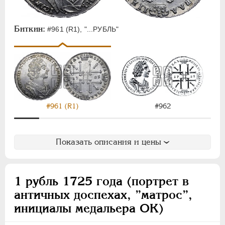
ЕЛИЗАВЕТА
1741-1762
ПЕТР III
1762-1762
ЕКАТЕРИНА II
1762-1796
Биткин:
#961 (R1), "...РУБЛЬ"
ПАВЕЛ I
1796-1801
АЛЕКСАНДР I
1801-1825
НИКОЛАЙ I
1826-1855
АЛЕКСАНДР II
1855-1881
АЛЕКСАНДР III
1881-1894
#962
#961 (R1)
НИКОЛАЙ II
1894-1917
ВРЕМЕННОЕ ПРАВ.
1917-1918
ИНОСТРАННЫЕ
1768-1918
Показать описания и цены
1 рубль 1725 года (портрет в
античных доспехах, ”матрос”,
инициалы медальера ОК)