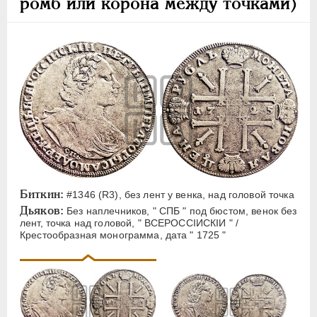
ромб или корона между точками)
Биткин:
#1346 (R3), без лент у венка, над головой точка
Дьяков:
Без наплечников, " СПБ " под бюстом, венок без
лент, точка над головой, " ВСЕРОССIИСКIИ " /
Крестообразная монограмма, дата " 1725 "