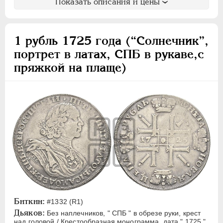
Показать описания и цены
1 рубль 1725 года (“Солнечник”,
портрет в латах, СПБ в рукаве,с
пряжкой на плаще)
Биткин:
#1332 (R1)
Дьяков:
Без наплечников, " СПБ " в обрезе руки, крест
над головой / Крестообразная монограмма, дата " 1725 "