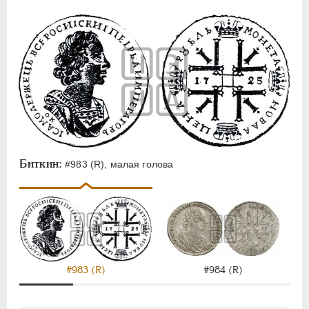
Биткин:
#983 (R), малая голова
#983 (R)
#984 (R)