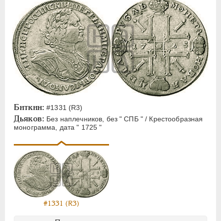
Биткин:
#1331 (R3)
Дьяков:
Без наплечников, без " СПБ " / Крестообразная
монограмма, дата " 1725 "
#1331 (R3)