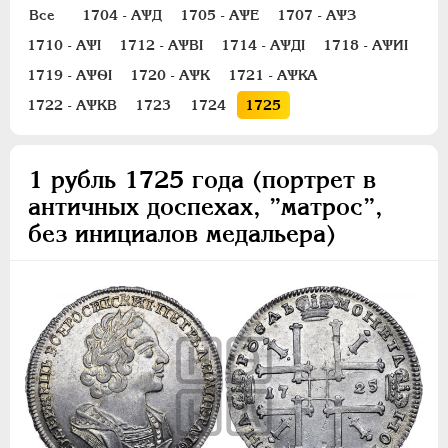
Полуполтинник
Все
1704 - АѰД
1705 - АѰЕ
1707 - АѰЗ
Гривенник
1710 - АѰI
1712 - АѰВI
1714 - АѰДI
1718 - АѰИI
Гривна
1719 - АѰѲI
1720 - АѰК
1721 - АѰКА
10 денег
1722 - АѰКВ
1723
1724
1725
5 копеек
Алтын(ник)
1 копейка
1 рубль 1725 года (портрет в
античных доспехах, ”матрос”,
Медь
без инициалов медальера)
Пробные
Для Речи Посполитой
Монетовидные жетоны
ЕКАТЕРИНА I
1725-1727
ПЕТР II
1727-1729
АННА ИОАННОВНА
1730-1740
ИОАНН АНТОНОВИЧ
1740-1741