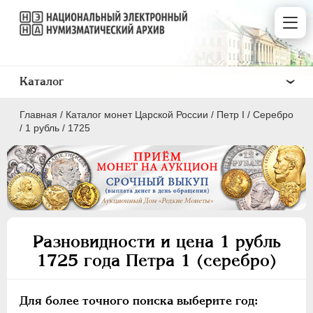
Каталог
Главная
/
Каталог монет Царской России
/
Пeтр I
/
Серебро
/
1 рубль
/
1725
ПEТР I
1699 - 1725
Золото
Разновидности и цена 1 рубль
Серебро
1725 года Петра 1 (серебро)
1 рубль
Полтина
Для более точного поиска выберите год: