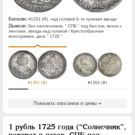
Биткин:
#1351 (R), над головой 6-ти лучевая звезда
Дьяков:
Без наплечников, " СПБ " под бюстом, венок с
лентами, звезда над головой / Крестообразная
монограмма, дата " 1725 "
#1351 (R)
#1352 (R)
Показать описания и цены
1 рубль 1725 года (“Солнечник”,
портрет в латах, СПБ под