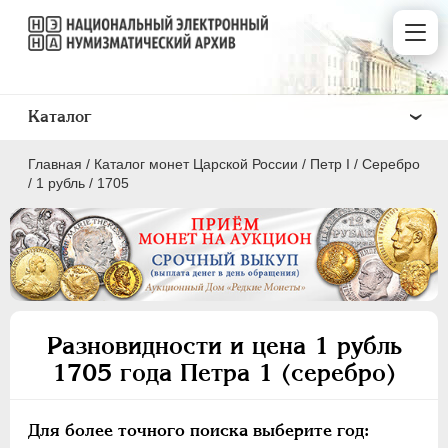
Каталог
Главная
/
Каталог монет Царской России
/
Пeтр I
/
Серебро
/
1 рубль
/
1705
ПEТР I
1699 - 1725
Золото
Разновидности и цена 1 рубль
Серебро
1705 года Петра 1 (серебро)
1 рубль
Полтина
Для более точного поиска выберите год: