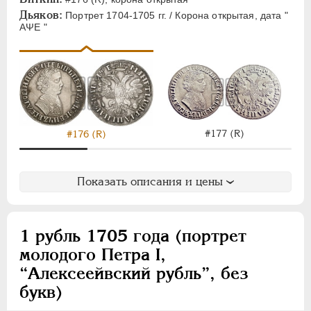
ЕЛИЗАВЕТА
1741-1762
Дьяков:
Портрет 1704-1705 гг. / Корона открытая, дата "
ПЕТР III
1762-1762
АΨЕ "
ЕКАТЕРИНА II
1762-1796
ПАВЕЛ I
1796-1801
АЛЕКСАНДР I
1801-1825
НИКОЛАЙ I
1826-1855
АЛЕКСАНДР II
1855-1881
#177 (R)
#176 (R)
АЛЕКСАНДР III
1881-1894
НИКОЛАЙ II
1894-1917
ВРЕМЕННОЕ ПРАВ.
1917-1918
Показать описания и цены
ИНОСТРАННЫЕ
1768-1918
1 рубль 1705 года (портрет
молодого Петра I,
“Алексеейвский рубль”, без
букв)