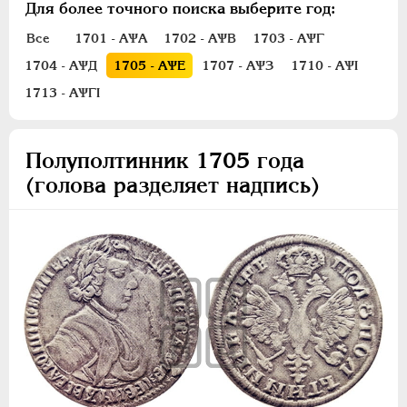
Полуполтинник
Для более точного поиска выберите год:
Гривенник
Все
1701 - АѰА
1702 - АѰВ
1703 - АѰГ
Гривна
1704 - АѰД
1705 - АѰЕ
1707 - АѰЗ
1710 - АѰI
10 денег
1713 - АѰГI
5 копеек
Алтын(ник)
Полуполтинник 1705 года
1 копейка
(голова разделяет надпись)
Медь
Пробные
Для Речи Посполитой
Монетовидные жетоны
ЕКАТЕРИНА I
1725-1727
ПЕТР II
1727-1729
АННА ИОАННОВНА
1730-1740
ИОАНН АНТОНОВИЧ
1740-1741