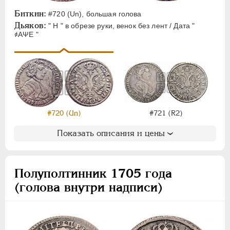
ЕЛИЗАВЕТА
1741-1762
Биткин:
#720 (Un), большая голова
ПЕТР III
1762-1762
Дьяков:
" Н " в обрезе руки, венок без лент / Дата "
ЕКАТЕРИНА II
1762-1796
҂АΨЕ "
ПАВЕЛ I
1796-1801
АЛЕКСАНДР I
1801-1825
НИКОЛАЙ I
1826-1855
АЛЕКСАНДР II
1855-1881
АЛЕКСАНДР III
1881-1894
#720 (Un)
#721 (R2)
НИКОЛАЙ II
1894-1917
ВРЕМЕННОЕ ПРАВ.
1917-1918
Показать описания и цены
ИНОСТРАННЫЕ
1768-1918
Полуполтинник 1705 года
(голова внутри надписи)