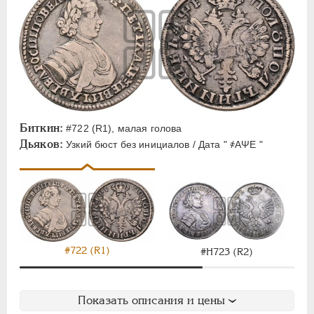
Биткин:
#722 (R1), малая голова
Дьяков:
Узкий бюст без инициалов / Дата " ҂АΨЕ "
#722 (R1)
#H723 (R2)
Показать описания и цены