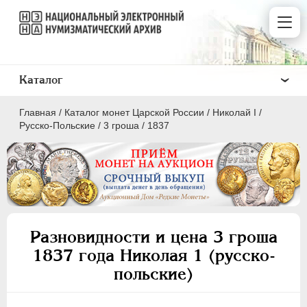
Каталог
Главная
/
Каталог монет Царской России
/
Николай I
/
Русско-Польские
/
3 гроша
/
1837
ПEТР I
1699 - 1725
ЕКАТЕРИНА I
1725-1727
Разновидности и цена 3 гроша
ПЕТР II
1727-1729
1837 года Николая 1 (русско-
АННА ИОАННОВНА
1730-1740
польские)
ИОАНН АНТОНОВИЧ
1740-1741
ЕЛИЗАВЕТА
1741-1762