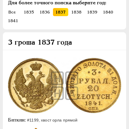
Для более точного поиска выберите год:
ПЕТР III
1762-1762
ЕКАТЕРИНА II
1762-1796
Все
1835
1836
1837
1838
1839
1840
ПАВЕЛ I
1796-1801
1841
АЛЕКСАНДР I
1801-1825
НИКОЛАЙ I
1826-1855
3 гроша 1837 года
Платина
Золото
Серебро
Медь
Пробные
Памятные и донативные
Для Грузии
Для Польши
Русско-Польские
Биткин:
#1199, хвост орла прямой
Полтина