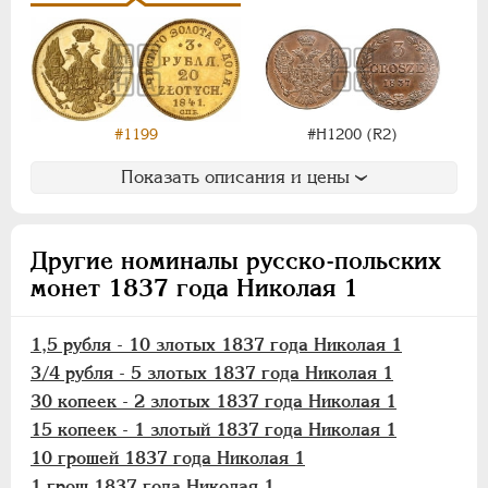
3 рубля - 20 злотых
1,5 рубля - 10 злотых
3/4 рубля - 5 злотых
30 копеек - 2 злотых
25 копеек - 50 грошей
#1199
#Н1200 (R2)
20 копеек - 40 грошей
Показать описания и цены
15 копеек - 1 злотый
10 копеек - 20 грошей
5 копеек - 10 грошей
Другие номиналы русско-польских
10 грошей
монет 1837 года Николая 1
5 грошей
3 гроша
1,5 рубля - 10 злотых 1837 года Николая 1
1 грош
3/4 рубля - 5 злотых 1837 года Николая 1
30 копеек - 2 злотых 1837 года Николая 1
Монетовидные
15 копеек - 1 злотый 1837 года Николая 1
10 грошей 1837 года Николая 1
АЛЕКСАНДР II
1855-1881
1 грош 1837 года Николая 1