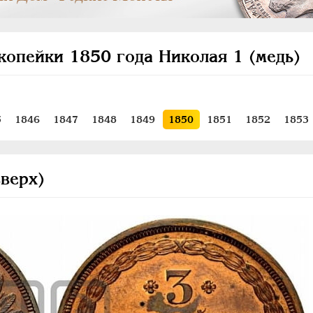
копейки 1850 года Николая 1 (медь)
5
1846
1847
1848
1849
1850
1851
1852
1853
вверх)