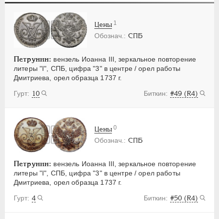
ПЕТР III
1762-1762
ЕКАТЕРИНА II
1762-1796
1
Цены
ПАВЕЛ I
1796-1801
СПБ
АЛЕКСАНДР I
1801-1825
Петрунин:
вензель Иоанна III, зеркальное повторение
НИКОЛАЙ I
1826-1855
литеры "I", СПБ, цифра "3" в центре / орел работы
АЛЕКСАНДР II
1855-1881
Дмитриева, орел образца 1737 г.
АЛЕКСАНДР III
1881-1894
10
#49 (R4)
НИКОЛАЙ II
1894-1917
ВРЕМЕННОЕ ПРАВ.
1917-1918
ИНОСТРАННЫЕ
1768-1918
0
Цены
СПБ
Петрунин:
вензель Иоанна III, зеркальное повторение
литеры "I", СПБ, цифра "3" в центре / орел работы
Дмитриева, орел образца 1737 г.
4
#50 (R4)