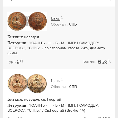
1
Цены
СПБ
Биткин:
новодел
Петрунин:
"IОАННЪ · III · Б · М · IМП: I САМОДЕР:
ВСЕРОС.", "С:П:Б:" / по сторонам хвоста 2-ко, диаметр
32мм.
5
#H56
1
Цены
СПБ
Биткин:
новодел, св. Георгий
Петрунин:
"IОАННЪ · III · Б · М · IМП: I САМОДЕР:
ВСЕРОС.", "С:П:Б:" / Св.Георгий (Brekke 4A)