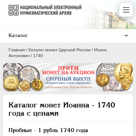
Каталог
Главная
/
Каталог монет Царской России
/
Иоанн
Антонович
/
1740
ПEТР I
1699 - 1725
ЕКАТЕРИНА I
1725-1727
Каталог монет Иоанна - 1740
ПЕТР II
1727-1729
года с ценами
АННА ИОАННОВНА
1730-1740
ИОАНН АНТОНОВИЧ
1740-1741
Пробные
- 1 рубль 1740 года
ЕЛИЗАВЕТА
1741-1762