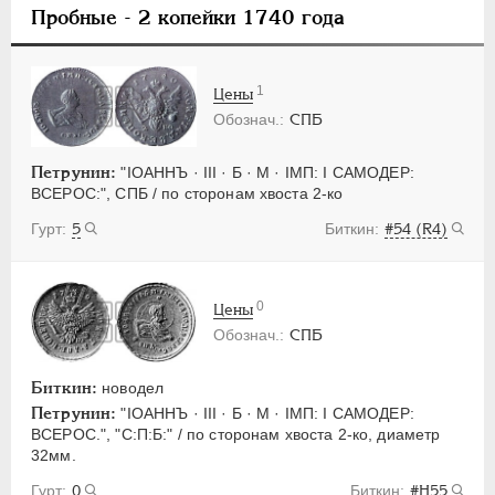
Пробные
- 2 копейки 1740 года
1
Цены
СПБ
Петрунин:
"IОАННЪ · III · Б · М · IМП: I САМОДЕР:
ВСЕРОС:", СПБ / по сторонам хвоста 2-ко
5
#54 (R4)
0
Цены
СПБ
Биткин:
новодел
Петрунин:
"IОАННЪ · III · Б · М · IМП: I САМОДЕР:
ВСЕРОС.", "С:П:Б:" / по сторонам хвоста 2-ко, диаметр
32мм.
0
#H55