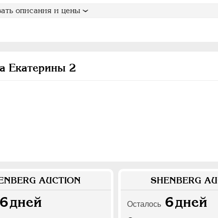
ать описания и цены
а Екатерины 2
ENBERG AUCTION
SHENBERG AU
6
дней
6
дней
Осталось