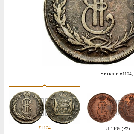
Биткин:
#1104, 
#1104
#Н1105 (R2)