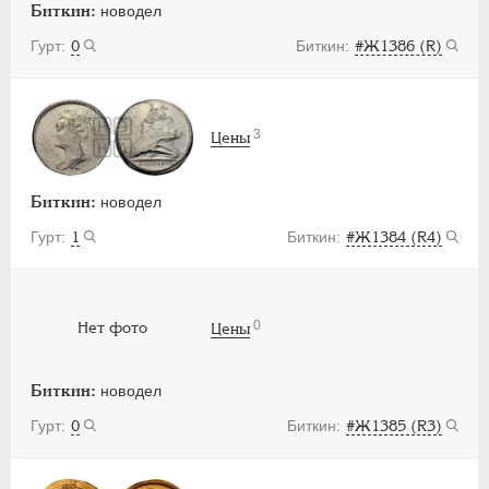
Биткин:
новодел
0
#Ж1386 (R)
3
Цены
Биткин:
новодел
1
#Ж1384 (R4)
0
Нет фото
Цены
Биткин:
новодел
0
#Ж1385 (R3)