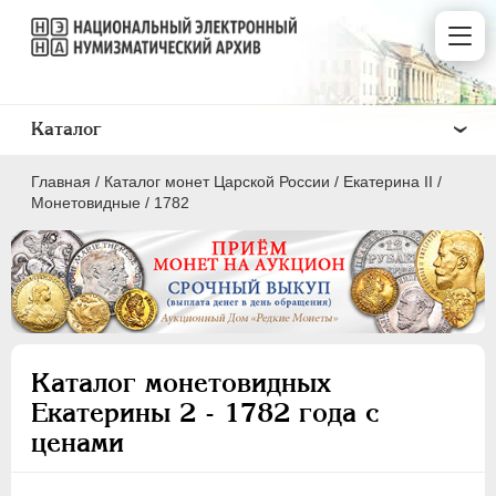
Каталог
Главная
/
Каталог монет Царской России
/
Екатерина II
/
Монетовидные
/
1782
ПEТР I
1699 - 1725
ЕКАТЕРИНА I
1725-1727
Каталог монетовидных
ПЕТР II
1727-1729
Екатерины 2 - 1782 года с
АННА ИОАННОВНА
1730-1740
ценами
ИОАНН АНТОНОВИЧ
1740-1741
ЕЛИЗАВЕТА
1741-1762