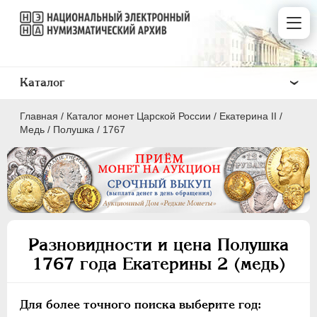
Каталог
Главная
/
Каталог монет Царской России
/
Екатерина II
/
Медь
/
Полушка
/
1767
ПEТР I
1699 - 1725
ЕКАТЕРИНА I
1725-1727
Разновидности и цена Полушка
ПЕТР II
1727-1729
1767 года Екатерины 2 (медь)
АННА ИОАННОВНА
1730-1740
ИОАНН АНТОНОВИЧ
1740-1741
Для более точного поиска выберите год:
ЕЛИЗАВЕТА
1741-1762