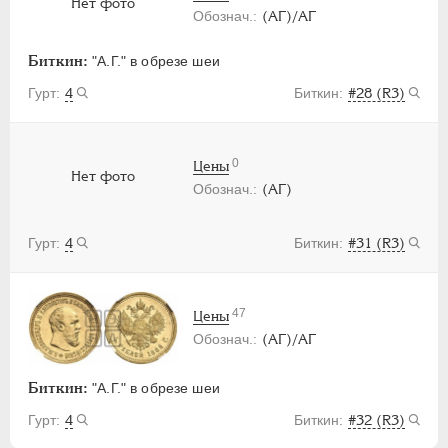
Нет фото
(АГ)/АГ
Биткин:
"А.Г." в обрезе шеи
4
#28 (R3)
0
Цены
Нет фото
(АГ)
4
#31 (R3)
47
Цены
(АГ)/АГ
Биткин:
"А.Г." в обрезе шеи
4
#32 (R3)