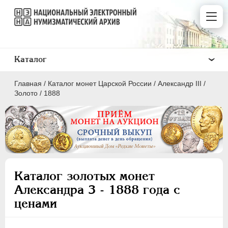
Каталог
Главная
/
Каталог монет Царской России
/
Александр III
/
Золото
/
1888
ПEТР I
1699 - 1725
ЕКАТЕРИНА I
1725-1727
Каталог золотых монет
ПЕТР II
1727-1729
Александра 3 - 1888 года с
АННА ИОАННОВНА
1730-1740
ценами
ИОАНН АНТОНОВИЧ
1740-1741
ЕЛИЗАВЕТА
1741-1762