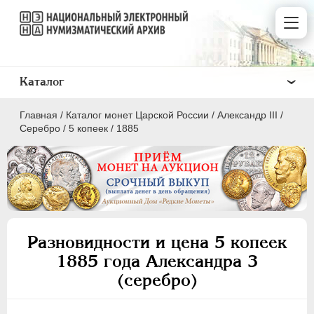
Каталог
Главная
/
Каталог монет Царской России
/
Александр III
/
Серебро
/
5 копеек
/
1885
ПEТР I
1699 - 1725
ЕКАТЕРИНА I
1725-1727
Разновидности и цена 5 копеек
ПЕТР II
1727-1729
1885 года Александра 3
АННА ИОАННОВНА
1730-1740
(серебро)
ИОАНН АНТОНОВИЧ
1740-1741
ЕЛИЗАВЕТА
1741-1762