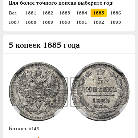
Для более точного поиска выберите год:
ПЕТР III
1762-1762
ЕКАТЕРИНА II
1762-1796
Все
1881
1882
1883
1884
1885
1886
ПАВЕЛ I
1796-1801
1887
1888
1889
1890
1891
1892
1893
АЛЕКСАНДР I
1801-1825
НИКОЛАЙ I
1826-1855
5 копеек 1885 года
АЛЕКСАНДР II
1855-1881
АЛЕКСАНДР III
1881-1894
Золото
Серебро
1 рубль
Полтина
50 копеек
25 копеек
20 копеек
Биткин:
#145
15 копеек