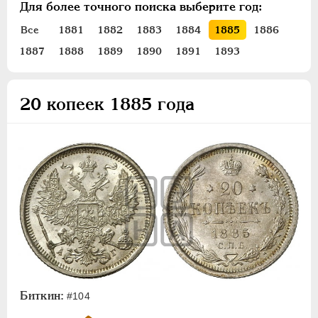
Для более точного поиска выберите год:
ПЕТР III
1762-1762
ЕКАТЕРИНА II
1762-1796
Все
1881
1882
1883
1884
1885
1886
ПАВЕЛ I
1796-1801
1887
1888
1889
1890
1891
1893
АЛЕКСАНДР I
1801-1825
НИКОЛАЙ I
1826-1855
20 копеек 1885 года
АЛЕКСАНДР II
1855-1881
АЛЕКСАНДР III
1881-1894
Золото
Серебро
1 рубль
Полтина
50 копеек
25 копеек
20 копеек
Биткин:
#104
15 копеек