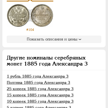
10 копеек
5 копеек
Медь
Памятные и донативные
#104
Пробные
Для Финляндии
Показать описания и цены
Аффинажные слитки
НИКОЛАЙ II
1894-1917
Другие номиналы серебряных
ВРЕМЕННОЕ ПРАВ.
1917-1918
монет 1885 года Александра 3
ИНОСТРАННЫЕ
1768-1918
1 рубль 1885 года Александра 3
Полтина 1885 года Александра 3
25 копеек 1885 года Александра 3
15 копеек 1885 года Александра 3
10 копеек 1885 года Александра 3
5 копеек 1885 года Александра 3