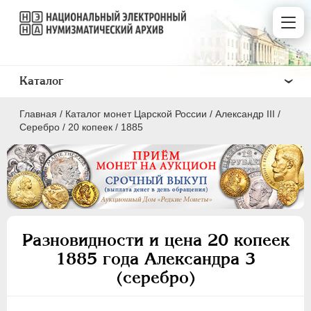
Каталог
Главная
/
Каталог монет Царской России
/
Александр III
/
Серебро
/
20 копеек
/
1885
ПEТР I
1699 - 1725
ЕКАТЕРИНА I
1725-1727
Разновидности и цена 20 копеек
ПЕТР II
1727-1729
1885 года Александра 3
АННА ИОАННОВНА
1730-1740
(серебро)
ИОАНН АНТОНОВИЧ
1740-1741
ЕЛИЗАВЕТА
1741-1762