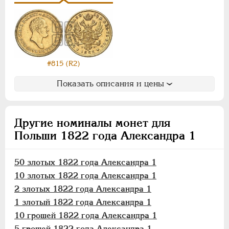
1 злотый
10 грошей
5 грошей
3 гроша
1 грош
#815 (R2)
Монетовидные
Показать описания и цены
НИКОЛАЙ I
1826-1855
АЛЕКСАНДР II
1855-1881
Другие номиналы монет для
АЛЕКСАНДР III
1881-1894
Польши 1822 года Александра 1
НИКОЛАЙ II
1894-1917
ВРЕМЕННОЕ ПРАВ.
1917-1918
50 злотых 1822 года Александра 1
ИНОСТРАННЫЕ
1768-1918
10 злотых 1822 года Александра 1
2 злотых 1822 года Александра 1
1 злотый 1822 года Александра 1
10 грошей 1822 года Александра 1
5 грошей 1822 года Александра 1