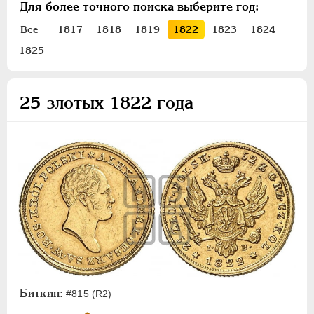
Для более точного поиска выберите год:
ПЕТР III
1762-1762
ЕКАТЕРИНА II
1762-1796
Все
1817
1818
1819
1822
1823
1824
ПАВЕЛ I
1796-1801
1825
АЛЕКСАНДР I
1801-1825
Золото
25 злотых 1822 года
Серебро
Медь
Пробные и новодельные
Для Грузии
Для Польши
50 злотых
25 злотых
10 злотых
5 злотых
Биткин:
#815 (R2)
2 злотых