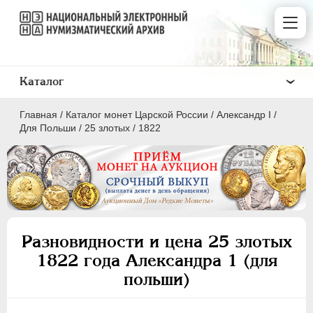
Каталог
Главная
/
Каталог монет Царской России
/
Александр I
/
Для Польши
/
25 злотых
/
1822
ПEТР I
1699 - 1725
ЕКАТЕРИНА I
1725-1727
Разновидности и цена 25 злотых
ПЕТР II
1727-1729
1822 года Александра 1 (для
АННА ИОАННОВНА
1730-1740
польши)
ИОАНН АНТОНОВИЧ
1740-1741
ЕЛИЗАВЕТА
1741-1762