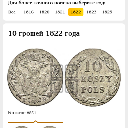
Для более точного поиска выберите год:
ПЕТР III
1762-1762
ЕКАТЕРИНА II
1762-1796
Все
1816
1820
1821
1822
1823
1825
ПАВЕЛ I
1796-1801
АЛЕКСАНДР I
1801-1825
10 грошей 1822 года
Золото
Серебро
Медь
Пробные и новодельные
Для Грузии
Для Польши
50 злотых
25 злотых
10 злотых
Биткин:
#851
5 злотых
2 злотых