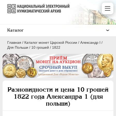
Каталог
Главная
/
Каталог монет Царской России
/
Александр I
/
Для Польши
/
10 грошей
/
1822
ПEТР I
1699 - 1725
ЕКАТЕРИНА I
1725-1727
Разновидности и цена 10 грошей
ПЕТР II
1727-1729
1822 года Александра 1 (для
АННА ИОАННОВНА
1730-1740
польши)
ИОАНН АНТОНОВИЧ
1740-1741
ЕЛИЗАВЕТА
1741-1762