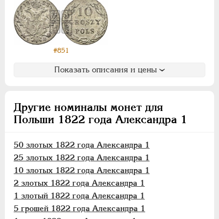
1 злотый
10 грошей
5 грошей
3 гроша
#851
1 грош
Показать описания и цены
Монетовидные
НИКОЛАЙ I
1826-1855
Другие номиналы монет для
АЛЕКСАНДР II
1855-1881
Польши 1822 года Александра 1
АЛЕКСАНДР III
1881-1894
НИКОЛАЙ II
1894-1917
50 злотых 1822 года Александра 1
ВРЕМЕННОЕ ПРАВ.
1917-1918
25 злотых 1822 года Александра 1
ИНОСТРАННЫЕ
1768-1918
10 злотых 1822 года Александра 1
2 злотых 1822 года Александра 1
1 злотый 1822 года Александра 1
5 грошей 1822 года Александра 1