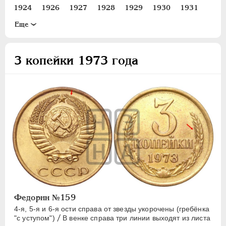
15 КОПЕЕК
1924
1926
1927
1928
1929
1930
1931
20 КОПЕЕК
1932
1933
1934
1935
1936
1937
1938
Eще
50 КОПЕЕК
1939
1940
1941
1943
1945
1946
1948
ПОЛТИННИК
1949
1950
1951
1952
1953
1954
1955
3 копейки 1973 года
1 РУБЛЬ
1956
1957
1958
1961
1962
1965
1966
2 РУБЛЯ
1967
1968
1969
1970
1971
1972
1973
3 РУБЛЯ
1974
1975
1976
1977
1978
1979
1980
5 РУБЛЕЙ
1981
1982
1983
1984
1985
1986
1987
10 РУБЛЕЙ
1988
1989
1990
1991
ЧЕРВОНЕЦ
Федорин №159
4-я, 5-я и 6-я ости справа от звезды укорочены (гребёнка
/
"с уступом")
В венке справа три линии выходят из листа