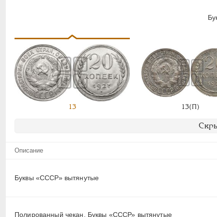
Бу
13
13(П)
Скры
Описание
Буквы «СССР» вытянутые
Полированный чекан. Буквы «СССР» вытянутые