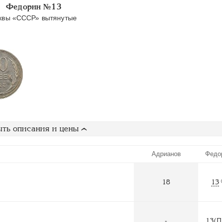
Федорин №13
квы «СССР» вытянутые
ть описания и цены
Адрианов
Федо
18
13
-
13(П