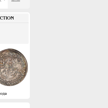
CTION
года