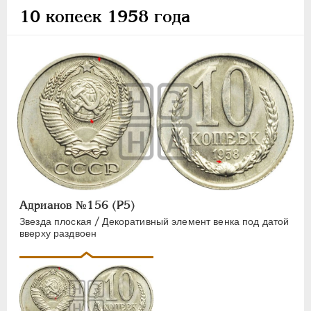
15 КОПЕЕК
10 копеек 1958 года
20 КОПЕЕК
50 КОПЕЕК
ПОЛТИННИК
1 РУБЛЬ
2 РУБЛЯ
3 РУБЛЯ
5 РУБЛЕЙ
10 РУБЛЕЙ
ЧЕРВОНЕЦ
Адрианов №156 (Р5)
/
Звезда плоская
Декоративный элемент венка под датой
вверху раздвоен