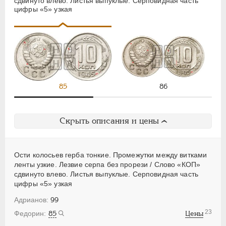
сдвинуто влево. Листья выпуклые. Серповидная часть
цифры «5» узкая
85
86
Скрыть описания и цены
Ости колосьев герба тонкие. Промежутки между витками
ленты узкие. Лезвие серпа без прорези / Слово «КОП»
сдвинуто влево. Листья выпуклые. Серповидная часть
цифры «5» узкая
99
23
85
Цены