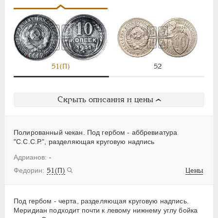
51(П)
52
Скрыть описания и цены
Полированный чекан. Под гербом - аббревиатура
"С.С.С.Р.", разделяющая круговую надпись
-
51(П)
Цены
Под гербом - черта, разделяющая круговую надпись.
Меридиан подходит почти к левому нижнему углу бойка