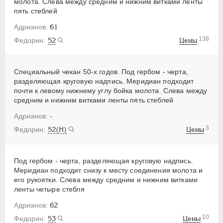
молота. Слева между средним и нижним витками ленты
пять стеблей
61
138
52
Цены
Специальный чекан 50-х годов. Под гербом - черта,
разделяющая круговую надпись. Меридиан подходит
почти к левому нижнему углу бойка молота. Слева между
средним и нижним витками ленты пять стеблей
-
3
52(Н)
Цены
Под гербом - черта, разделяющая круговую надпись.
Меридиан подходит снизу к месту соединения молота и
его рукоятки. Слева между средним и нижним витками
ленты четыре стебля
62
10
53
Цены