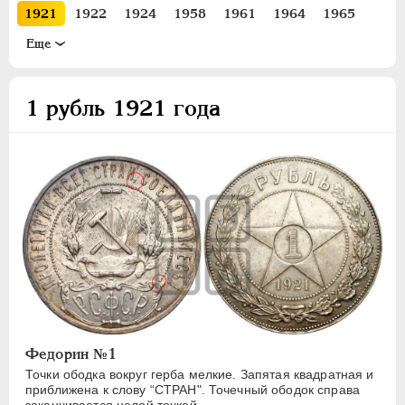
15 КОПЕЕК
1921
1922
1924
1958
1961
1964
1965
20 КОПЕЕК
1966
1967
1968
1969
1970
1971
1972
Eще
50 КОПЕЕК
1973
1974
1975
1976
1977
1978
1979
ПОЛТИННИК
1980
1981
1982
1983
1984
1985
1986
1 рубль 1921 года
1 РУБЛЬ
1987
1988
1989
1990
1991
2 РУБЛЯ
3 РУБЛЯ
5 РУБЛЕЙ
10 РУБЛЕЙ
ЧЕРВОНЕЦ
Федорин №1
Точки ободка вокруг герба мелкие. Запятая квадратная и
приближена к слову “СТРАН". Точечный ободок справа
заканчивается целой точкой