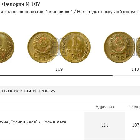
Федорин №107
/
ти колосьев нечеткие, "слипшиеся"
Ноль в дате округлой формы
109
110
ть описания и цены
Адрианов
Федо
кие, "слипшиеся" / Ноль в дате
111
107