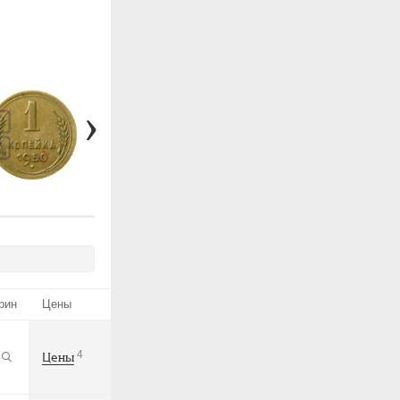
111(Н)
рин
Цены
4
Цены