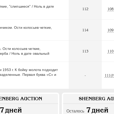
кие, "слипшиеся" / Ноль в дате
112
108
нчиком. Ости колосьев четкие,
114
109
. Ости колосьев четкие,
113
110
ерба / Ноль в дате овальный
 1953 г. К бойку молота подходит
разделенные. Первая буква «С» и
-
111(
ENBERG AUCTION
SHENBERG AU
7
дней
7
дней
Осталось