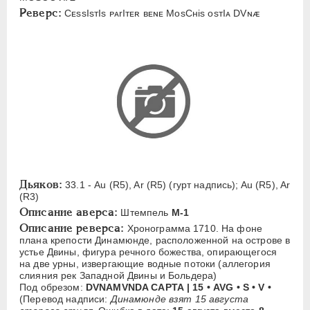
W
Реверс:
CᴇssIsᴛIs ᴘᴀrIᴛᴇʀ вᴇɴᴇ MosCнis osᴛIᴀ DVɴᴁ
Русская надпись
А
Б
В
Д
Е
З
К
М
Н
П
С
Х
Ц
Я
ЕКАТЕРИНА I
1725-1727
ПЕТР II
1727-1729
АННА ИОАННОВНА
1730-1740
ИОАНН АНТОНОВИЧ
1740-1741
Дьяков:
33.1 - Au (R5), Ar (R5) (гурт надпись); Au (R5), Ar
(R3)
ЕЛИЗАВЕТА
1741-1762
Описание аверса:
Штемпель
М-1
ПЕТР III
1762-1762
Описание реверса:
Хронограмма 1710. На фоне
плана крепости Динамюнде, расположенной на острове в
ЕКАТЕРИНА II
1762-1796
устье Двины, фигура речного божества, опирающегося
ПАВЕЛ I
1796-1801
на две урны, извергающие водные потоки (аллегория
слияния рек Западной Двины и Больдера)
АЛЕКСАНДР I
1801-1825
Под обрезом:
DVNAMVNDA САРТА | 15 • AVG • S • V •
НИКОЛАЙ I
1826-1855
(Перевод надписи:
Динамюнде взят 15 августа