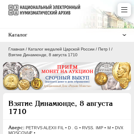
Каталог
Главная
/
Каталог медалей Царской России
/
Пeтр I
/
Взятие Динамюнде, 8 августа 1710
ВСЕ
ПEТР I
1699-1725
Взятие Динамюнде, 8 августа
Латинская надпись
1710
A
C
D
E
F
G
H
I
L
Аверс:
M
N
O
P
Q
R
S
T
V
PETRVS ALEXII FIL • D . G • RVSS. IMP • М • DVX
MOSCOVIÆ •