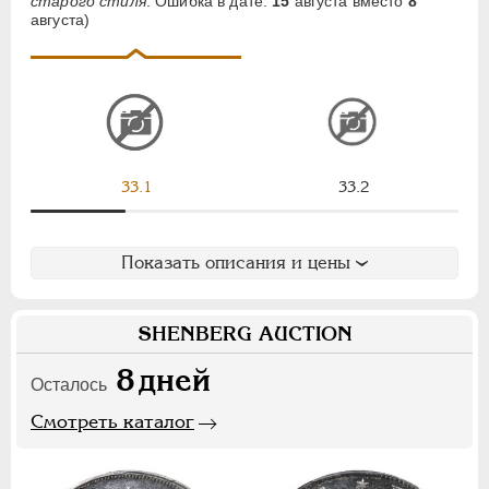
старого стиля
. Ошибка в дате:
15
августа вместо
8
АЛЕКСАНДР II
1855-1881
августа)
АЛЕКСАНДР III
1881-1894
НИКОЛАЙ II
1894-1917
СЕРИИ МЕДАЛЕЙ
1600-1881
33.1
33.2
Показать описания и цены
SHENBERG AUCTION
8
дней
Осталось
Смотреть каталог