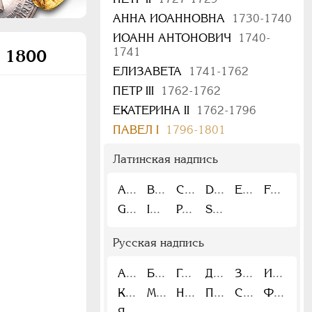
АННА ИОАННОВНА
1730-1740
ИОАНН АНТОНОВИЧ
1740-
1741
. 1800
ЕЛИЗАВЕТА
1741-1762
ПЕТР III
1762-1762
ЕКАТЕРИНА II
1762-1796
ПАВЕЛ I
1796-1801
Латинская надпись
A
B
C
D
E
F
G
I
P
S
Русская надпись
А
Б
Г
Д
З
И
К
М
Н
П
С
Ф