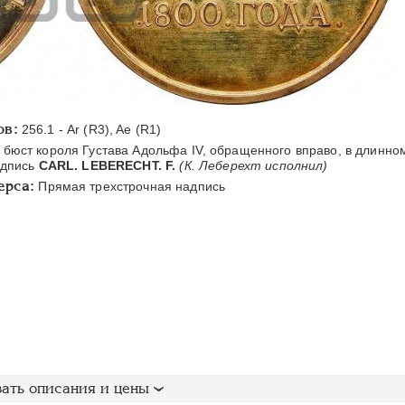
ов:
256.1 - Ar (R3), Ae (R1)
 бюст короля Густава Адольфа IV, обращенного вправо, в длинно
одпись
CARL. LEBERECHT. F.
(К. Леберехт исполнил)
ерса:
Прямая трехстрочная надпись
ать описания и цены