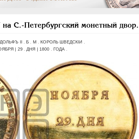
V на С.-Петербургский монетный двор
ОЛЬФЪ II . Б . М . КОРОЛЬ ШВЕДСКIИ .
ЯБРЯ | 29 . ДНЯ | 1800 . ГОДА .