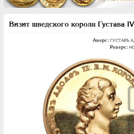
Визит шведского короля Густава I
Аверс:
ГУСТАВЪ АД
Реверс:
НО